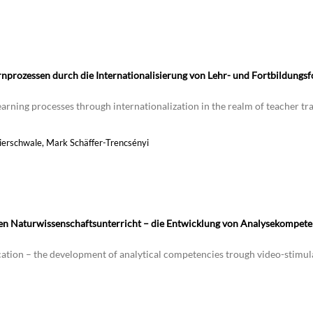
Lernprozessen durch die Internationalisierung von Lehr- und Fortbildungs
learning processes through internationalization in the realm of teacher tr
Bierschwale, Mark Schäffer-Trencsényi
ven Naturwissenschaftsunterricht – die Entwicklung von Analysekompete
ucation – the development of analytical competencies trough video-stimul