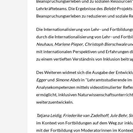
Beanspruchungserleben und zu sozialen Ressourcen" 
Lehrkräfteteams. Die Ergebnisse des
Belebt-
Projekts
Beanspruchungserleben zu reduzieren und soziale Re
Die Internationalisierung von Lehr- und Fortbildungs
durch die Internationalisierung von Lehr- und Fort
Neuhaus, Marlene Pieper
,
Christoph Bierschwale
un
mit internationalen Perspektiven und Erfahrungen d
zu einem vertieften Verständnis von Inklusion beitra
Des Weiteren widmet sich die Ausgabe der Entwick
Egger
und
Simone Abels
in "Lehramtsstudierende im 
Analysekompetenzen mittels videostimulierter Reflex
ermöglicht, inklusiven Naturwissenschaftsunterricht
weiterzuentwickeln.
Tatjana Leidig, Friederike van Zadelhoff, Jule Behr, 
im Kontext von Fortbildungen auf dem Weg zur inklu
mit der Fortbildung von Moderatorinnen im Kontext 