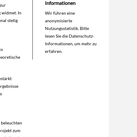
Informationen
 zur
 widmet. In
Wir führen eine
nal stetig
anonymisierte
Nutzungsstatistik. Bitte
lesen Sie die
Datenschutz-
Informationen
, um mehr zu
in
erfahren.
heoretische
estärkt
ergebnisse
im
beleuchten
rojekt zum