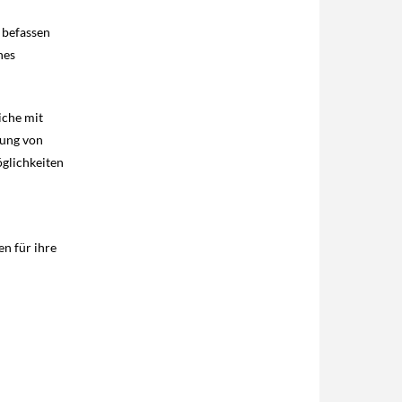
 befassen
nes
iche mit
zung von
öglichkeiten
en für ihre