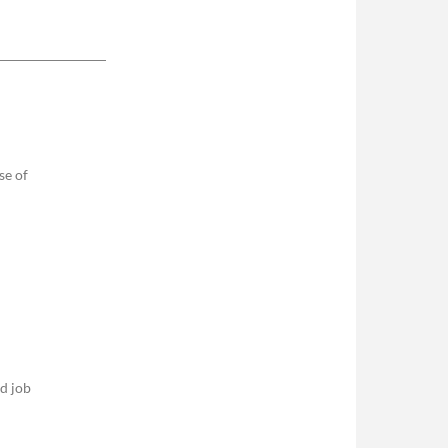
se of
nd job