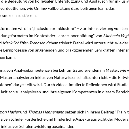
die Bedeutung von kollegialer Unterstützung und Austausch für inklusiv
 verdeutlichen, wie Online-Fallberatung dazu beitragen kann, das
ssourcen zu stärken.
formaten wird in "„Inclusion or Inklusion?“ – Zur Intensivierung von Le
bildungsformaten im Kontext der Lehrer:innenbildung" von
Michaela Vogt
d
Mark Schäffer-Trencsényi
thematisiert: Dabei wird untersucht, wie de
ie Lernprozesse von angehenden und praktizierenden Lehrkräften intensi
gen kann.
lung von Analysekompetenzen bei Lehramtsstudierenden im Master, wie 
Master analysieren inklusiven Naturwissenschaftsunterricht – die Entw
ionen" dargestellt wird. Durch videostimulierte Reflexionen wird Studi
 kritisch zu analysieren und ihre eigenen Kompetenzen in diesem Bereic
Simon Hasler
und
Thomas Hennemann
setzen sich in ihrem Beitrag "Train-
siven Schule: Förderliche und hinderliche Aspekte aus Sicht der Modera
inklusiver Schulentwicklung auseinander.