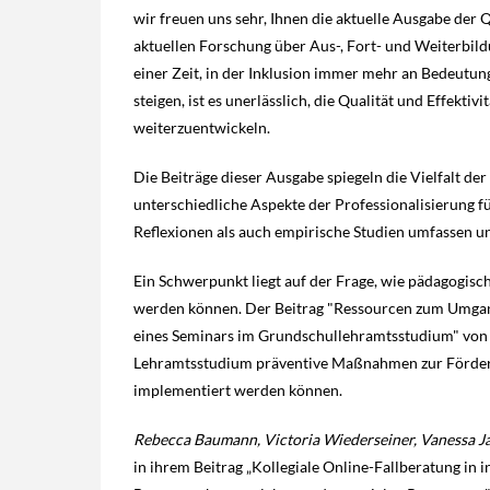
wir freuen uns sehr, Ihnen die aktuelle Ausgabe der Q
aktuellen Forschung über Aus-, Fort- und Weiterbil
einer Zeit, in der Inklusion immer mehr an Bedeutu
steigen, ist es unerlässlich, die Qualität und Effekt
weiterzuentwickeln.
Die Beiträge dieser Ausgabe spiegeln die Vielfalt d
unterschiedliche Aspekte der Professionalisierung fü
Reflexionen als auch empirische Studien umfassen u
Ein Schwerpunkt liegt auf der Frage, wie pädagogisc
werden können. Der Beitrag "Ressourcen zum Umgang 
eines Seminars im Grundschullehramtsstudium" vo
Lehramtsstudium präventive Maßnahmen zur Förderu
implementiert werden können.
Rebecca Baumann, Victoria Wiederseiner, Vanessa Ja
in ihrem Beitrag „Kollegiale Online-Fallberatung in