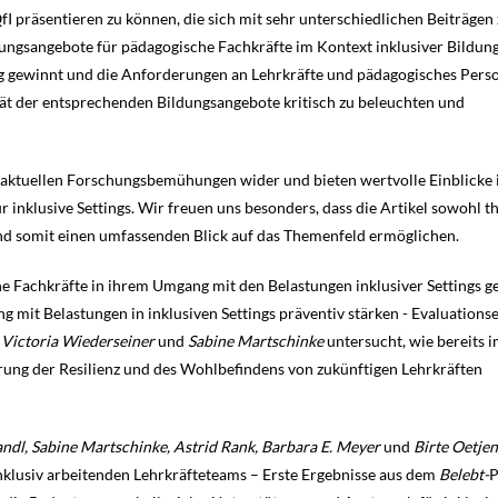
fI präsentieren zu können, die sich mit sehr unterschiedlichen Beiträgen
dungsangebote für pädagogische Fachkräfte im Kontext inklusiver Bildung
ng gewinnt und die Anforderungen an Lehrkräfte und pädagogisches Perso
ivität der entsprechenden Bildungsangebote kritisch zu beleuchten und
er aktuellen Forschungsbemühungen wider und bieten wertvolle Einblicke 
r inklusive Settings. Wir freuen uns besonders, dass die Artikel sowohl t
nd somit einen umfassenden Blick auf das Themenfeld ermöglichen.
he Fachkräfte in ihrem Umgang mit den Belastungen inklusiver Settings g
mit Belastungen in inklusiven Settings präventiv stärken - Evaluations
n
Victoria Wiederseiner
und
Sabine Martschinke
untersucht, wie bereits 
ng der Resilienz und des Wohlbefindens von zukünftigen Lehrkräften
ndl, Sabine Martschinke, Astrid Rank, Barbara E. Meyer
und
Birte Oetjen
 inklusiv arbeitenden Lehrkräfteteams – Erste Ergebnisse aus dem
Belebt-
P