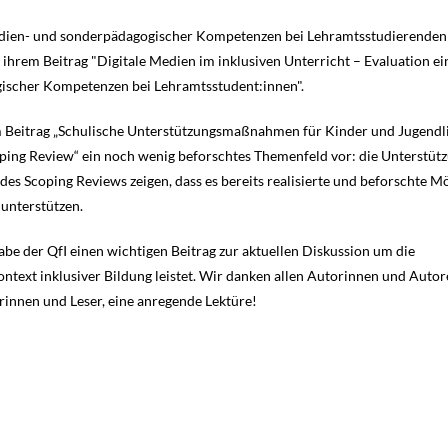
edien- und sonderpädagogischer Kompetenzen bei Lehramtsstudierenden
 ihrem Beitrag "Digitale Medien im inklusiven Unterricht – Evaluation ei
ischer Kompetenzen bei Lehramtsstudent:innen".
em Beitrag „Schulische Unterstützungsmaßnahmen für Kinder und Jugendl
ping Review“ ein noch wenig beforschtes Themenfeld vor: die Unterstüt
es Scoping Reviews zeigen, dass es bereits realisierte und beforschte M
 unterstützen.
abe der QfI einen wichtigen Beitrag zur aktuellen Diskussion um die
ntext inklusiver Bildung leistet. Wir danken allen Autorinnen und Autor
rinnen und Leser, eine anregende Lektüre!