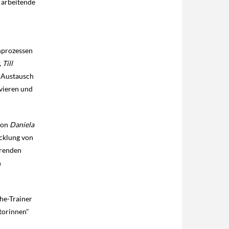
 arbeitende
rnprozessen
,
Till
r Austausch
vieren und
von
Daniela
icklung von
erenden
h
the-Trainer
torinnen"