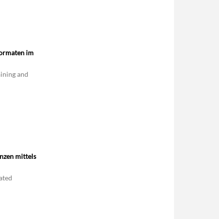
formaten im
aining and
nzen mittels
ated