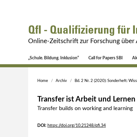
QfI - Qualifizierung für 
Online-Zeitschrift zur Forschung über
„Schule. Bildung. Inklusion“
Call for Papers SBI
Ak
Home
/
Archiv
/
Bd. 2 Nr. 2 (2020): Sonderheft: Wis
Transfer ist Arbeit und Lernen
Transfer builds on working and learning
DOI:
https://doi.org/10.21248/qfi.34