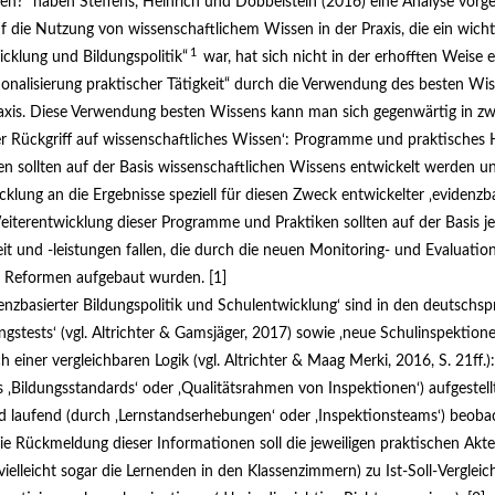
en?“ haben Steffens, Heinrich und Dobbelstein (
2016
) eine Analyse vorge
 die Nutzung von wissenschaftlichem Wis­sen in der Praxis, die ein wicht
1
cklung und Bildungspolitik“
war, hat sich nicht in der erhofften Weise er
ionalisierung praktischer Tätigkeit“ durch die Verwendung des besten Wi
axis. Diese Verwen­dung besten Wissens kann man sich gegenwärtig in zw
iner Rückgriff auf wissenschaftliches Wissen‘: Programme und praktisches
sen sollten auf der Basis wissenschaftlichen Wissens entwickelt werden u
cklung an die Ergebnisse speziell für diesen Zweck entwickelter ‚evidenz­ba
iterentwicklung dieser Pro­gramme und Praktiken sollten auf der Basis j
 und -leistungen fallen, die durch die neuen Monitoring- und Evaluations
r Reformen aufgebaut wurden. [1]
nzbasierter Bildungspolitik und Schul­entwicklung‘ sind in den deutschsp
gstests‘ (vgl. Altrichter & Gamsjäger,
2017
) sowie ‚neue Schulinspektionen
ch einer vergleichbaren Logik (vgl. Altrichter & Maag Merki,
2016
, S. 21ff.
ls ‚Bildungsstandards‘ oder ‚Qualitätsrahmen von Inspektionen‘) aufgestell
d laufend (durch ‚Lernstands­erhebungen‘ oder ‚Inspektionsteams‘) beoba
 Die Rückmeldung dieser Informationen soll die jeweiligen praktischen Akt
vielleicht sogar die Lernenden in den Klassen­zimmern) zu Ist-Soll-Verglei