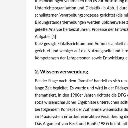
Rückmeldungen verarbeiten und es zur Ausbildung n
Unterrichtsorganisation und Didaktik (in Abb. 1 durch 
schulinternen Verarbeitungsprozesse gerichtet (die m
Bildungsstandarderhebungen werden üblicher­weise z
geteilte Analyse herbeizuführen, Prozesse der Entwi
Aufgabe. [4]
Kurz gesagt: Einfallsreichtum und Aufmerksamkeit d
gerichtet und weniger auf die Nutzungsseite und ihre
Kompetenzen der Lehrpersonen sowie Entwicklung erm
Wissensverwendung
Bei der Frage nach dem ‚Transfer‘ handelt es sich um
lange Zeit begleitet. Es wurde und wird in der Päda­g
thematisiert. In den 1980er Jahren richtete die DFG
sozialwissenschaftlicher Ergebnisse untersuchen soll
bei folgendem Konzept der Aufnahme wissenschaftli
im Praxissystem erfordert eine aktive Veränderung d
Das Argument von Beck und Bonß (
1989
) bricht mi