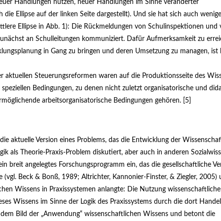
euer Handlungen nutzen, neuer Handlungen im Sinne veränderter
die Ellipse auf der linken Seite dargestellt). Und sie hat sich auch wenige
ittlere Ellipse in Abb. 1): Die Rückmeldungen von Schulinspektionen und
unächst an Schulleitungen kommuniziert. Dafür Aufmerksamkeit zu errei
cklungsplanung in Gang zu bringen und deren Umsetzung zu managen, ist ke
er aktuellen Steuerungsreformen waren auf die Produktionsseite des Wis
 spe­ziellen Bedingungen, zu denen nicht zuletzt organisatorische und did
öglichende arbeitsorganisatorische Bedingungen ge­hören. [5]
 die aktuelle Version eines Problems, das die Entwicklung der Wissenscha
ogik als Theorie-Praxis-Problem diskutiert, aber auch in anderen Sozialwi
 ein breit angelegtes Forschungsprogramm ein, das die gesellschaftliche 
te (vgl. Beck & Bonß,
1989
; Altrichter, Kannonier-Finster, & Ziegler,
2005
) 
chen Wissens in Praxissystemen anlangte: Die Nutzung wissenschaftlich
ieses Wissens im Sinne der Logik des Praxissystems durch die dort Handel
t dem Bild der „Anwendung“ wissenschaf­tlichen Wissens und betont die