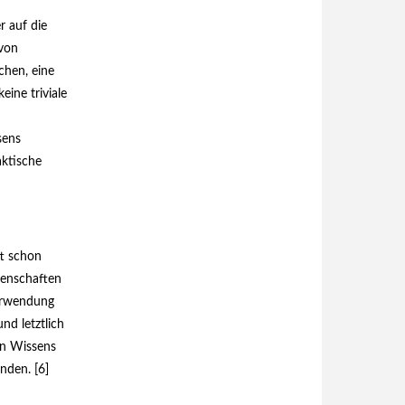
r auf die
 von
chen, eine
ine triviale
sens
aktische
ft schon
ssenschaften
Verwendung
und letztlich
en Wissens
nden. [6]