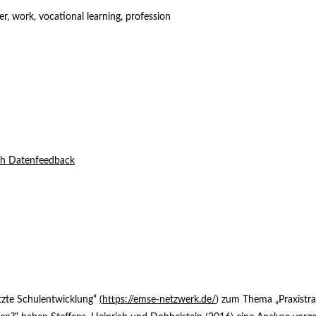
fer, work, vocational learning, profession
ch Datenfeedback
ützte Schulentwicklung“
(
https://emse-netzwerk.de/
) zum Thema „Praxistra