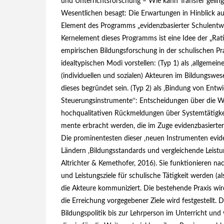
und Unterrichtsforschung – Wie kann Transfer geling
Wesentlichen besagt: Die Erwartungen in Hinblick auf
Element des Programms „evidenzbasierter Schulent­wi
Kernelement dieses Programms ist eine Idee der „Rat
empirischen Bildungsforschung in der schulischen Pr
idealtypischen Modi vorstellen: (Typ 1) als ‚allgeme
(individuellen und sozialen) Akteuren im Bildungswe
dieses begründet sein. (Typ 2) als ‚Bindung von Entwi
Steuerungsinstrumente‘‘: Entscheidungen über die We
hochqualitativen Rückmeldungen über Systemtätigkeit
mente erbracht werden, die im Zuge evidenzbasierte
Die prominentesten dieser ‚neuen Instrumenten evide
Ländern ‚Bildungsstandards und vergleichende Leistun
Altrichter & Kemethofer,
2016
). Sie funktionieren na
und Leistungsziele für schulische Tätigkeit werden (a
die Akteure kommuniziert. Die bestehende Praxis wir
die Erreichung vorgegebener Ziele wird festgestellt.
Bildungs­politik bis zur Lehrperson im Unterricht und 