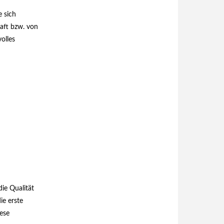
e sich
haft bzw. von
olles
ie Qualität
ie erste
iese