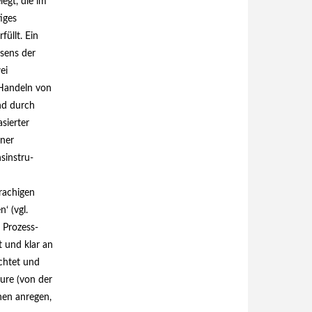
legt, die im
iges
füllt. Ein
ssens der
ei
 Handeln von
nd durch
sierter
ener
­instru­
rachigen
‘ (vgl.
): Prozess-
t und klar an
chtet und
eure (von der
chen anregen,