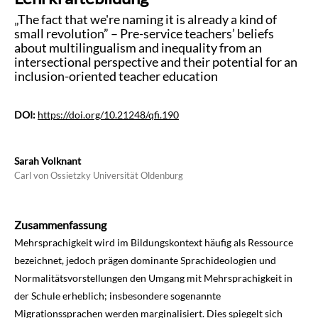
„The fact that we're naming it is already a kind of
small revolution” – Pre-service teachers’ beliefs
about multilingualism and inequality from an
intersectional perspective and their potential for an
inclusion-oriented teacher education
DOI:
https://doi.org/10.21248/qfi.190
Sarah Volknant
Carl von Ossietzky Universität Oldenburg
Zusammenfassung
Mehrsprachigkeit wird im Bildungskontext häufig als Ressource
bezeichnet, jedoch prägen dominante Sprachideologien und
Normalitätsvorstellungen den Umgang mit Mehrsprachigkeit in
der Schule erheblich; insbesondere sogenannte
Migrationssprachen werden marginalisiert. Dies spiegelt sich