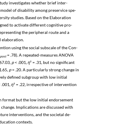
tudy investigates whether brief inter­
 model of disability among preservice spe­
ersity studies. Based on the Elaboration
ned to activate different cognitive pro­
representing the peripheral route and a
l elaboration.
ntion using the social subscale of the Con­
= .78). A repeated-measures ANOVA
post
 67.03,
p
< .001,
η
² = .31, but no significant
 1.65,
p
= .20. A particularly strong change in
ely defined subgroup with low initial
 .001,
η
² = .22, irrespective of intervention
on format but the low initial endorsement
l change. Implications are discussed with
ture interventions, and the societal de­
ducation contexts.