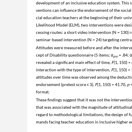
development of an inclusive education system. This s
ventions can influence the endorsement of the social
cial education teachers at the beginning of their univ
Likelihood Model (ELM), two interventions were desig
cessing routes: a short video intervention (N = 130) 
seminar-based intervention (N = 24) targeting centra
Attitudes were measured before and after the interve
cept of Disability questionnaire (5 items;
α
= .84;
α
pre
revealed a significant main effect of time,
F
(1, 150) =
interaction with the type of intervention,
F
(1, 150) =
attitudes over time was observed among the deductiv
endorsement (pretest score ≤ 3),
F
(1, 150) = 41.70,
p
<
format.
These findings suggest that it was not the interventi
that was associated with the magnitude of attitudina
regard to methodological limitations, the design of fu
mands facing teacher education in inclusive higher e