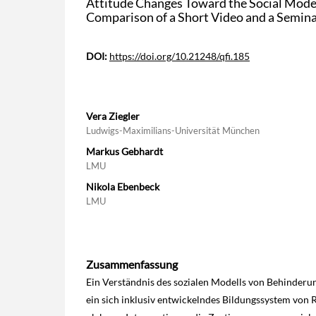
Attitude Changes Toward the Social Model 
Comparison of a Short Video and a Semina
DOI:
https://doi.org/10.21248/qfi.185
Vera Ziegler
Ludwigs-Maximilians-Universität München
Markus Gebhardt
LMU
Nikola Ebenbeck
LMU
Zusammenfassung
Ein Verständnis des sozialen Modells von Behinderun
ein sich inklusiv entwickelndes Bildungssystem von R