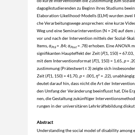
ob kurze Interventionen die Zustimmung zum sozial
dagogikstudierenden zu Beginn ihres Studiums beei
Elaboration-Likelihood-Modells (ELM) wurden zwei In
che Verarbeitungswege ansprechen: eine kurze Video
Weg und eine Seminarintervention (N = 24) auf dem 
vor und nach der Intervention mittels der Sozial-Ska
Items,
α
= .84;
α
= .78) erhoben. Eine ANOVA m
Prä
Post
signifikanten Haupteffekt der Zeit (
F
(1, 150) = 67.03,
mit dem Interventionsformat (
F
(1, 150) = 1.65,
p
= .2
zustimmung (Prätestwert ≤ 3) zeigte sich insbesonder
Zeit (
F
(1, 150) = 41.70,
p
< .001,
η
² = .22), unabhängi
deutet darauf hin, dass nicht die Art der Interventi
den Umfang der Veränderung beeinflusst hat. Die Erg
nen, die Gestaltung zukünftiger Interventionsmethod
rungen in der universitären Lehrkräftebildung diskuti
Abstract
Understanding the social model of disability among ed