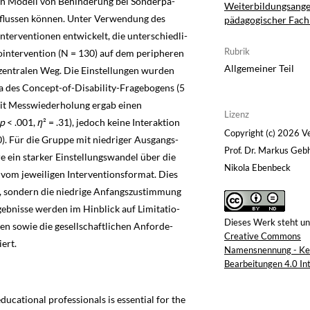
en Modell von Behinderung bei Sonderpä­
Weiterbildungsang
nflussen können. Unter Verwendung des
pädagogischer Fach
terventionen entwickelt, die unterschiedli­
Rubrik
intervention (N = 130) auf dem periphe­ren
Allgemeiner Teil
zentralen Weg. Die Einstellungen wur­den
la des Concept-of-Disability-Fragebo­gens (5
it Messwiederholung ergab einen
Lizenz
p
< .001,
η
² = .31), jedoch keine Interaktion
Copyright (c) 2026 Ve
0). Für die Gruppe mit niedriger Ausgangs­
Prof. Dr. Markus Gebh
e ein starker Einstellungswandel über die
Nikola Ebenbeck
g vom jeweiligen Interventionsformat. Dies
on, sondern die niedrige Anfangszustimmung
ebnisse werden im Hinblick auf Limitatio­
Dieses Werk steht un
en sowie die gesellschaftlichen Anforde­
Creative Commons
ert.
Namensnennung - Ke
Bearbeitungen 4.0 Int
ucational professionals is essential for the