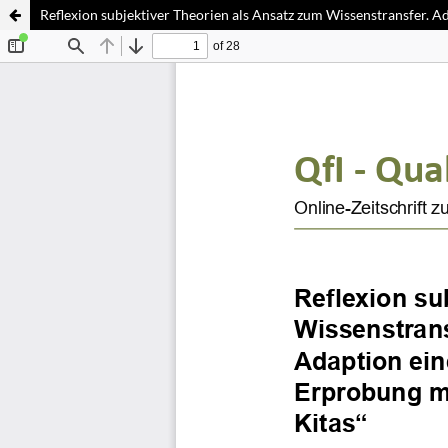
Reflexion subjektiver Theorien als Ansatz zum Wissenstransfer. A